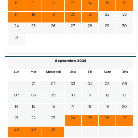
10
11
12
13
14
15
16
17
18
19
20
21
22
23
24
25
26
27
28
29
30
31
Septembre 2026
Lun
Mar
Mercredi
Jeu
Fri
Sam
Dim
01
02
03
04
05
06
07
08
09
10
11
12
13
14
15
16
17
18
19
20
21
22
23
24
25
26
27
28
29
30