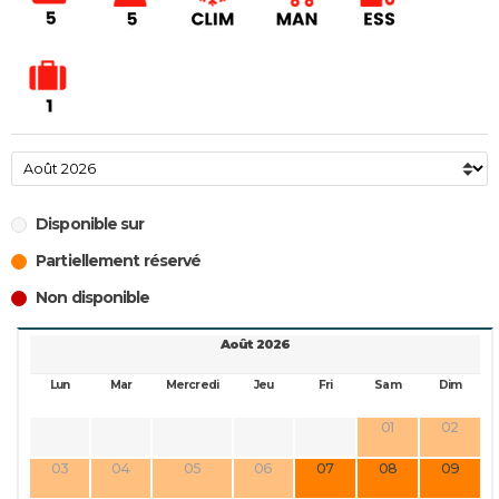
Disponible sur
Partiellement réservé
Non disponible
Août 2026
Lun
Mar
Mercredi
Jeu
Fri
Sam
Dim
01
02
03
04
05
06
07
08
09