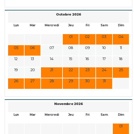
Octobre 2026
Lun
Mar
Mercredi
Jeu
Fri
Sam
Dim
01
02
03
04
05
06
07
08
09
10
11
12
13
14
15
16
17
18
19
20
21
22
23
24
25
26
27
28
29
30
31
Novembre 2026
Lun
Mar
Mercredi
Jeu
Fri
Sam
Dim
01