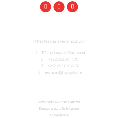
NOTRE AGENCE
N'hésitez pas à venir nous voir
112 rue Léopold Rambaud
+262 262 30 11 00
+262 692 00 66 36
reunion@happyloc.re
LIENS UTILES
Aéroport Roland Garros
Découvrez L'île Intense
TripAdvisor